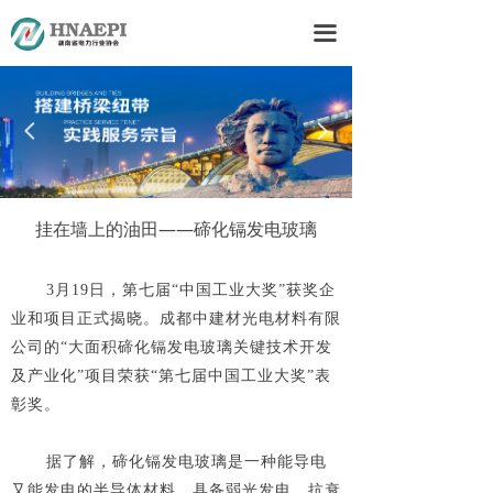
首页
끀
关于我们
要闻资讯
넳
넲
会员之家
政策法规
挂在墙上的油田——碲化镉发电玻璃
他山之石
3月19日，第七届“中国工业大奖”获奖企
业和项目正式揭晓。成都中建材光电材料有限
下载中心
公司的“大面积碲化镉发电玻璃关键技术开发
联系我们
及产业化”项目荣获“第七届中国工业大奖”表
彰奖。
据了解，碲化镉发电玻璃是一种能导电
又能发电的半导体材料，具备弱光发电、抗衰