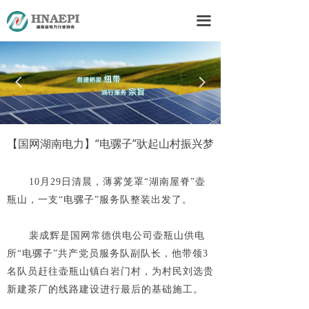
首页
끀
关于我们
要闻资讯
넳
넲
会员之家
政策法规
【国网湖南电力】“电骡子”驮起山村振兴梦
他山之石
10月29日清晨，薄雾笼罩“湖南屋脊”壶
瓶山，一支“电骡子”服务队整装出发了。
下载中心
联系我们
裴成辉是国网常德供电公司壶瓶山供电
所“电骡子”共产党员服务队副队长，他带领3
名队员赶往壶瓶山镇白岩门村，为村民刘选贵
新建茶厂的线路建设进行最后的基础施工。