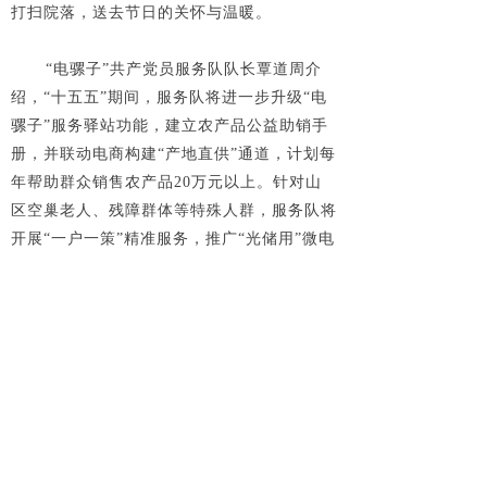
打扫院落，送去节日的关怀与温暖。
“电骡子”共产党员服务队队长覃道周介
绍，“十五五”期间，服务队将进一步升级“电
骡子”服务驿站功能，建立农产品公益助销手
册，并联动电商构建“产地直供”通道，计划每
年帮助群众销售农产品20万元以上。针对山
区空巢老人、残障群体等特殊人群，服务队将
开展“一户一策”精准服务，推广“光储用”微电
网，以创新技术保障独居老人用电可靠。
目前“电骡子”共产党员服务队有队员28
名。“要干的事还有很多。”覃道周充满干劲地
说，“十五五”期间还将组建5支应急突击队，
配备智能设备，进一步缩短山区故障响应时
间。实行“田间地头服务日”制度，农忙时节深
入村寨、茶厂、烟叶烤房排查农机隐患，指导