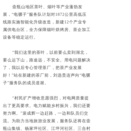
壶瓶山地区茶叶、烟叶等产业蓬勃发
展，“电骡子”服务队计划对1872公里高低压
线路实施智能化升级改造，新建12个产业专
属供电台区，全力保障烟叶烘烤房、茶企加工
设备等稳定运行。
“我们这里的茶叶，以前要么卖到湖北，
要么运下山，路途远，不安全。用电问题解决
了，我以后专心管理茶厂，把茶产业发展
好！”站在新建的茶厂前，刘选贵连声向“电骡
子”服务队的成员道谢。
“村民扩产增收意愿强烈，对电网质量提
出了更高要求。电力赋能乡村振兴，我们还要
努力啊。”裴成辉一边赶路，一边和队员们交
流。为助力当地旅游业发展，服务队还将在壶
瓶山集镇、杨家坪社区、江坪河社区、三合村